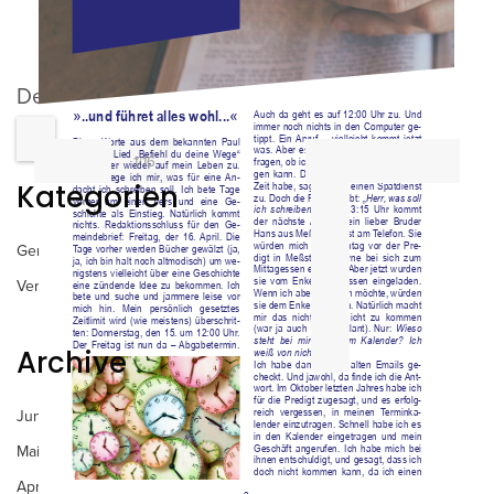
DearFlip: lädt... PDF 67% ...
1/16
Kategorien
Gemeindebriefe
Veranstaltungen
Archive
Juni 2026
Mai 2026
April 2026