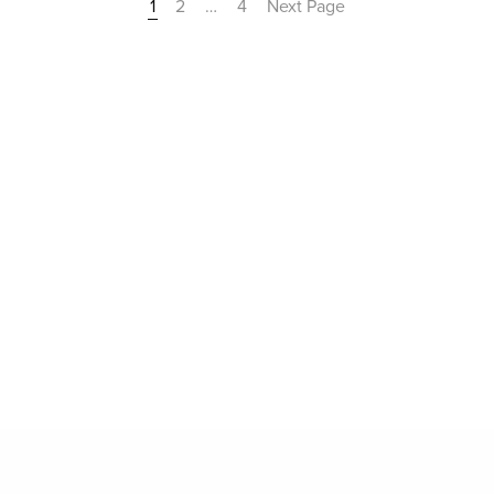
1
2
…
4
Next Page